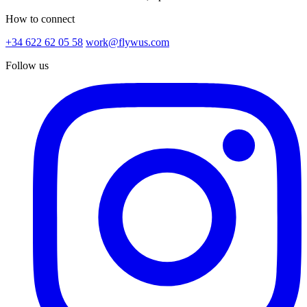
How to connect
+34 622 62 05 58
work@flywus.com
Follow us