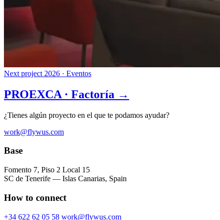
Next project
2026 · Eventos
PROEXCA · Factoría →
¿Tienes algún proyecto en el que te podamos ayudar?
work@flywus.com
Base
Fomento 7, Piso 2 Local 15
SC de Tenerife — Islas Canarias, Spain
How to connect
+34 622 62 05 58
work@flywus.com