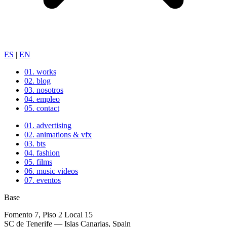
ES
|
EN
01.
works
02.
blog
03.
nosotros
04.
empleo
05.
contact
01.
advertising
02.
animations & vfx
03.
bts
04.
fashion
05.
films
06.
music videos
07.
eventos
Base
Fomento 7, Piso 2 Local 15
SC de Tenerife — Islas Canarias, Spain