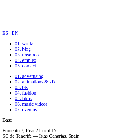
ES
|
EN
01.
works
02.
blog
03.
nosotros
04.
empleo
05.
contact
01.
advertising
02.
animations & vfx
03.
bts
04.
fashion
05.
films
06.
music videos
07.
eventos
Base
Fomento 7, Piso 2 Local 15
SC de Tenerife — Islas Canarias, Spain