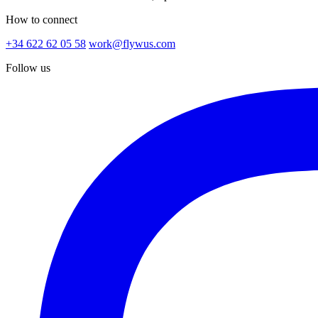
How to connect
+34 622 62 05 58
work@flywus.com
Follow us