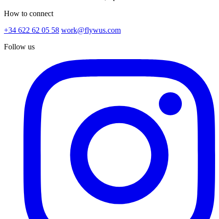
How to connect
+34 622 62 05 58
work@flywus.com
Follow us