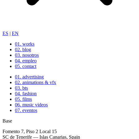
ES
|
EN
01.
works
02.
blog
03.
nosotros
04.
empleo
05.
contact
01.
advertising
02.
animations & vfx
03.
bts
04.
fashion
05.
films
06.
music videos
07.
eventos
Base
Fomento 7, Piso 2 Local 15
SC de Tenerife — Islas Canarias, Spain