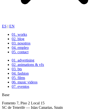
ES
|
EN
01.
works
02.
blog
03.
nosotros
04.
empleo
05.
contact
01.
advertising
02.
animations & vfx
03.
bts
04.
fashion
05.
films
06.
music videos
07.
eventos
Base
Fomento 7, Piso 2 Local 15
SC de Tenerife — Islas Canarias, Spain