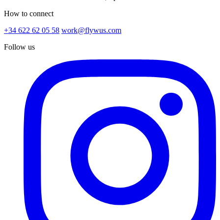
How to connect
+34 622 62 05 58
work@flywus.com
Follow us