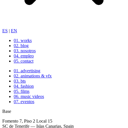
ES
|
EN
01.
works
02.
blog
03.
nosotros
04.
empleo
05.
contact
01.
advertising
02.
animations & vfx
03.
bts
04.
fashion
05.
films
06.
music videos
07.
eventos
Base
Fomento 7, Piso 2 Local 15
SC de Tenerife — Islas Canarias, Spain