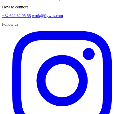
How to connect
+34 622 62 05 58
work@flywus.com
Follow us