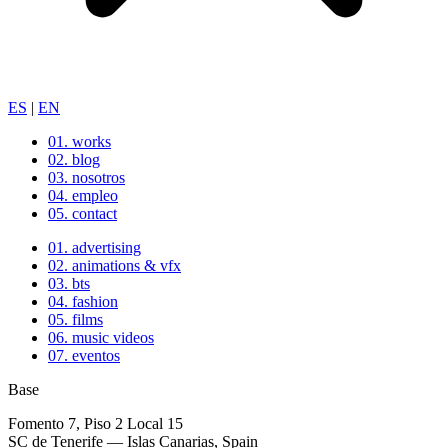
ES
|
EN
01.
works
02.
blog
03.
nosotros
04.
empleo
05.
contact
01.
advertising
02.
animations & vfx
03.
bts
04.
fashion
05.
films
06.
music videos
07.
eventos
Base
Fomento 7, Piso 2 Local 15
SC de Tenerife — Islas Canarias, Spain