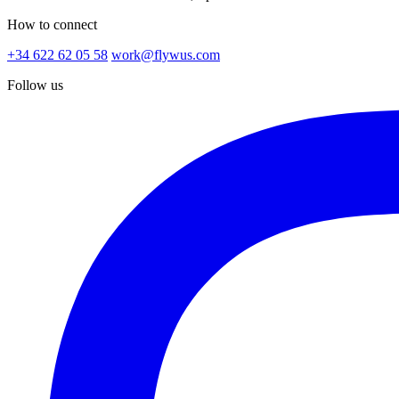
How to connect
+34 622 62 05 58
work@flywus.com
Follow us