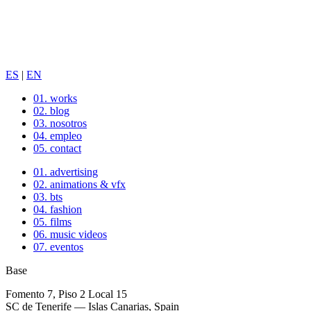
ES
|
EN
01.
works
02.
blog
03.
nosotros
04.
empleo
05.
contact
01.
advertising
02.
animations & vfx
03.
bts
04.
fashion
05.
films
06.
music videos
07.
eventos
Base
Fomento 7, Piso 2 Local 15
SC de Tenerife — Islas Canarias, Spain