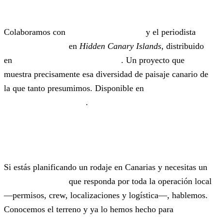
Hidden Canary Islands
Colaboramos con
Canary Productions
y el periodista
Peter Greenberg
en
Hidden Canary Islands
, distribuido
en
Amazon Prime y Apple TV+
. Un proyecto que
muestra precisamente esa diversidad de paisaje canario de
la que tanto presumimos. Disponible en
el portfolio de
Hidden Canary Islands
.
Trabaja con nosotros
Si estás planificando un rodaje en Canarias y necesitas un
service producer
que responda por toda la operación local
—permisos, crew, localizaciones y logística—, hablemos.
Conocemos el terreno y ya lo hemos hecho para