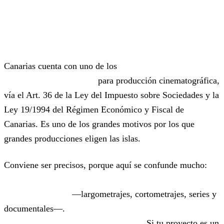
El incentivo fiscal (con una aclaración
importante)
Canarias cuenta con uno de los
incentivos fiscales más
competitivos de Europa
para producción cinematográfica,
vía el Art. 36 de la Ley del Impuesto sobre Sociedades y la
Ley 19/1994 del Régimen Económico y Fiscal de
Canarias. Es uno de los grandes motivos por los que
grandes producciones eligen las islas.
Conviene ser precisos, porque aquí se confunde mucho:
este incentivo aplica únicamente a producciones
cinematográficas
—largometrajes, cortometrajes, series y
documentales—.
No aplica a publicidad, videoclips,
branded content, fashion ni eventos.
Si tu proyecto es un