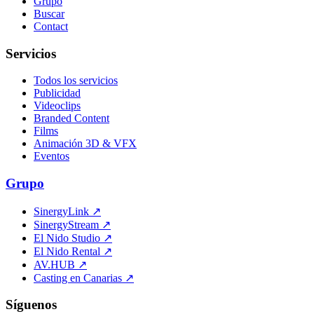
Grupo
Buscar
Contact
Servicios
Todos los servicios
Publicidad
Videoclips
Branded Content
Films
Animación 3D & VFX
Eventos
Grupo
SinergyLink
↗
SinergyStream
↗
El Nido Studio
↗
El Nido Rental
↗
AV.HUB
↗
Casting en Canarias
↗
Síguenos