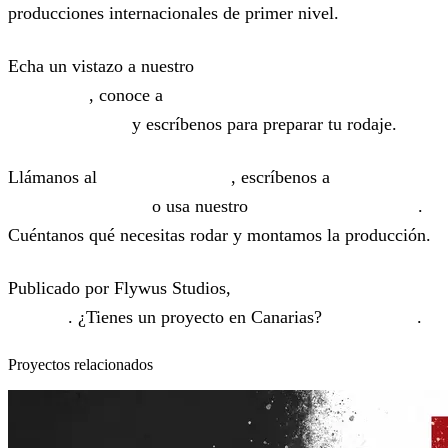
producciones internacionales de primer nivel.
Echa un vistazo a nuestro
servicio de Films y service de
producción
, conoce a
algunos de los clientes con los que
hemos trabajado
y escríbenos para preparar tu rodaje.
Llámanos al
+34 622 62 05 58
, escríbenos a
work@flywus.com
o usa nuestro
formulario de contacto
.
Cuéntanos qué necesitas rodar y montamos la producción.
Publicado por Flywus Studios,
productora audiovisual en
Tenerife
. ¿Tienes un proyecto en Canarias?
Cuéntanoslo
.
Proyectos relacionados