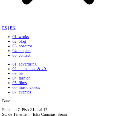
ES
|
EN
01.
works
02.
blog
03.
nosotros
04.
empleo
05.
contact
01.
advertising
02.
animations & vfx
03.
bts
04.
fashion
05.
films
06.
music videos
07.
eventos
Base
Fomento 7, Piso 2 Local 15
SC de Tenerife — Islas Canarias, Spain