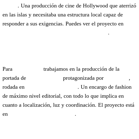
Butler
. Una producción de cine de Hollywood que aterrizó
en las islas y necesitaba una estructura local capaz de
responder a sus exigencias. Puedes ver el proyecto en
nuestro portfolio de
Den of Thieves 2: Pantera
.
Condé Nast — Vogue España
Para
Condé Nast
trabajamos en la producción de la
portada de
Vogue España
protagonizada por
Lila Moss
,
rodada en
La Punta del Hidalgo
. Un encargo de fashion
de máximo nivel editorial, con todo lo que implica en
cuanto a localización, luz y coordinación. El proyecto está
en
el portfolio de Vogue España
.
Canary Productions / Peter Greenberg —