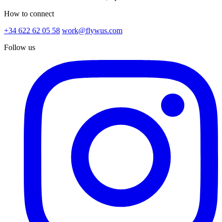
How to connect
+34 622 62 05 58
work@flywus.com
Follow us