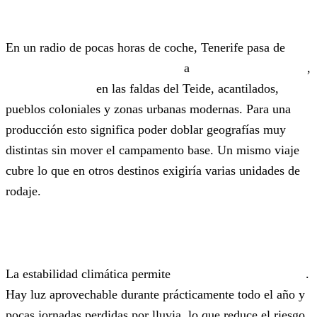
cortas
En un radio de pocas horas de coche, Tenerife pasa de
playas de arena negra volcánica
a
bosques de laurisilva
,
paisajes lunares
en las faldas del Teide, acantilados,
pueblos coloniales y zonas urbanas modernas. Para una
producción esto significa poder doblar geografías muy
distintas sin mover el campamento base. Un mismo viaje
cubre lo que en otros destinos exigiría varias unidades de
rodaje.
Luz y clima de rodaje
La estabilidad climática permite
planificar con confianza
.
Hay luz aprovechable durante prácticamente todo el año y
pocas jornadas perdidas por lluvia, lo que reduce el riesgo