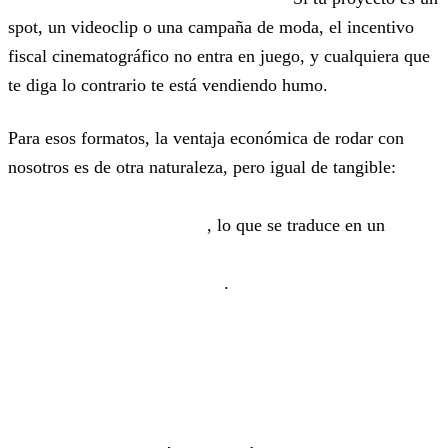
spot, un videoclip o una campaña de moda, el incentivo
fiscal cinematográfico no entra en juego, y cualquiera que
te diga lo contrario te está vendiendo humo.
Para esos formatos, la ventaja económica de rodar con
nosotros es de otra naturaleza, pero igual de tangible:
equipo técnico, alquiler de material y postproducción
100% locales en Canarias
, lo que se traduce en un
ahorro logístico claro frente a desplazar un equipo
completo desde la península
.
Qué hacemos como service
producer